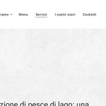
siamo
Menu
Servizi
I nostri orari
Contatti
ione di pesce di lago: una